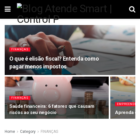
FINANÇAS
O que é elisão fiscal? Entenda como
pagar menos impostos
FINANÇAS
EMPREENDED
Saúde financeira: 6 fatores que causam
riscos ao seu negócio
Aprenda co
Home
Category
FINANÇAS