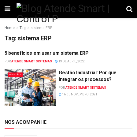
Home
Tag
sistema ERP
Tag:
sistema ERP
5 benefícios em usar um sistema ERP
GESTÃO
POR
ATENDE SMART SISTEMAS
19 DE ABRIL, 2022
Gestão Industrial: Por que
GESTÃO
integrar os processos?
POR
ATENDE SMART SISTEMAS
16 DE NOVEMBRO, 2021
NOS ACOMPANHE