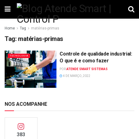
Home
Tag
matérias-primas
Tag:
matérias-primas
Controle de qualidade industrial:
TECNOLOGIA
O que é e como fazer
POR
ATENDE SMART SISTEMAS
4 DE MARÇO, 2022
NOS ACOMPANHE
383