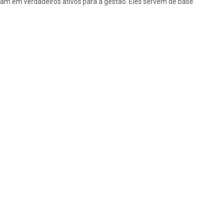
m em verdadeiros ativos para a gestão. Eles servem de base