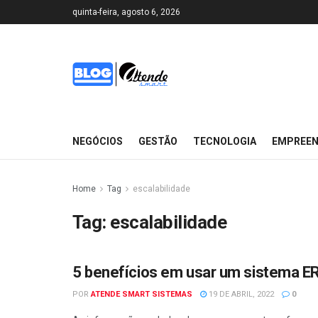
quinta-feira, agosto 6, 2026
NEGÓCIOS
GESTÃO
TECNOLOGIA
EMPREE
Home
Tag
escalabilidade
Tag:
escalabilidade
5 benefícios em usar um sistema E
GESTÃO
POR
ATENDE SMART SISTEMAS
19 DE ABRIL, 2022
0