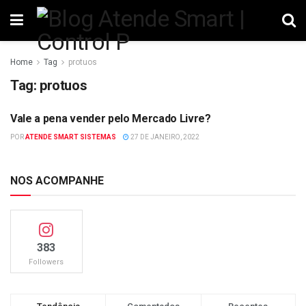
Home
Tag
protuos
Tag:
protuos
Vale a pena vender pelo Mercado Livre?
VENDAS
POR
ATENDE SMART SISTEMAS
27 DE JANEIRO, 2022
NOS ACOMPANHE
383
Followers