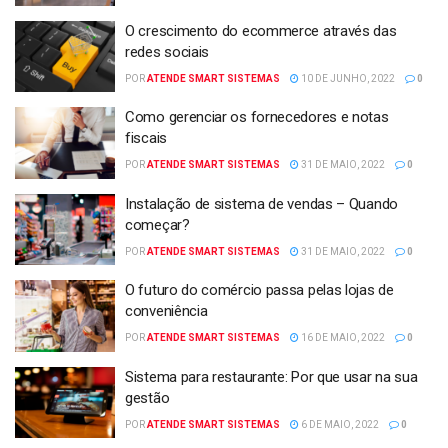
O crescimento do ecommerce através das
redes sociais
POR
ATENDE SMART SISTEMAS
10 DE JUNHO, 2022
0
Como gerenciar os fornecedores e notas
fiscais
POR
ATENDE SMART SISTEMAS
31 DE MAIO, 2022
0
Instalação de sistema de vendas – Quando
começar?
POR
ATENDE SMART SISTEMAS
31 DE MAIO, 2022
0
O futuro do comércio passa pelas lojas de
conveniência
POR
ATENDE SMART SISTEMAS
16 DE MAIO, 2022
0
Sistema para restaurante: Por que usar na sua
gestão
POR
ATENDE SMART SISTEMAS
6 DE MAIO, 2022
0