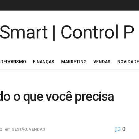
NDEDORISMO
FINANÇAS
MARKETING
VENDAS
NOVIDAD
do o que você precisa
0
22
em
GESTÃO
,
VENDAS