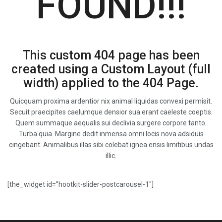
FOUND!!!
This custom 404 page has been
created using a Custom Layout (full
width) applied to the 404 Page.
Quicquam proxima ardentior nix animal liquidas convexi permisit.
Secuit praecipites caelumque densior sua erant caeleste coeptis.
Quem summaque aequalis sui declivia surgere corpore tanto.
Turba quia. Margine dedit inmensa omni locis nova adsiduis
cingebant. Animalibus illas sibi colebat ignea ensis limitibus undas
illic.
[the_widget id=”hootkit-slider-postcarousel-1″]