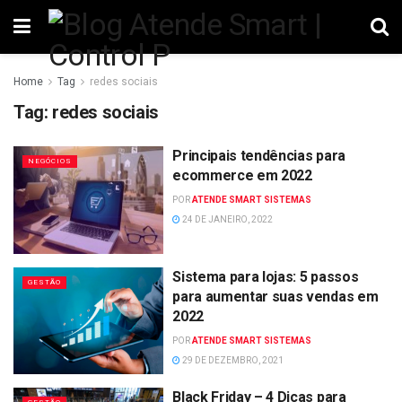
Home
Tag
redes sociais
Tag:
redes sociais
Principais tendências para
NEGÓCIOS
ecommerce em 2022
POR
ATENDE SMART SISTEMAS
24 DE JANEIRO, 2022
Sistema para lojas: 5 passos
GESTÃO
para aumentar suas vendas em
2022
POR
ATENDE SMART SISTEMAS
29 DE DEZEMBRO, 2021
Black Friday – 4 Dicas para