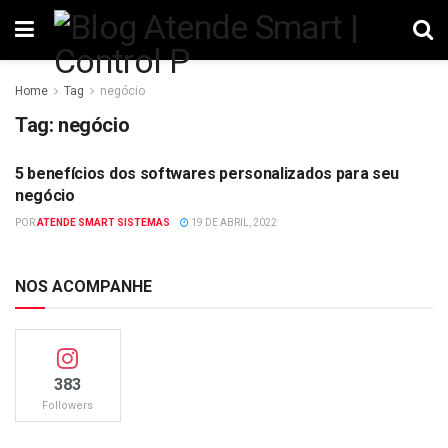
Home
Tag
negócio
Tag:
negócio
5 benefícios dos softwares personalizados para seu
NEGÓCIOS
negócio
POR
ATENDE SMART SISTEMAS
19 DE ABRIL, 2022
NOS ACOMPANHE
383
Followers