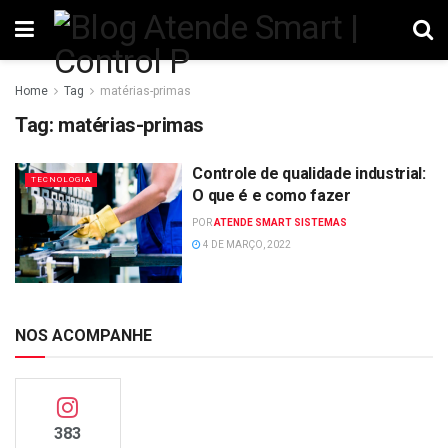
Home
Tag
matérias-primas
Tag:
matérias-primas
Controle de qualidade industrial:
TECNOLOGIA
O que é e como fazer
POR
ATENDE SMART SISTEMAS
4 DE MARÇO, 2022
NOS ACOMPANHE
383