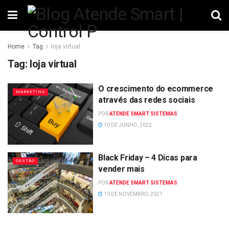
Home
Tag
loja virtual
Tag:
loja virtual
O crescimento do ecommerce
MARKETING
através das redes sociais
POR
ATENDE SMART SISTEMAS
10 DE JUNHO, 2022
Black Friday – 4 Dicas para
GESTÃO
vender mais
POR
ATENDE SMART SISTEMAS
10 DE NOVEMBRO, 2021