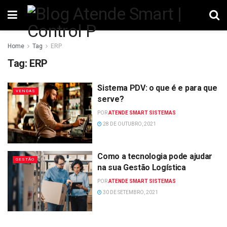
Home
Tag
ERP
Tag:
ERP
Sistema PDV: o que é e para que
VENDAS
serve?
POR
ATENDE SMART SISTEMAS
28 DE OUTUBRO, 2021
Como a tecnologia pode ajudar
GESTÃO
na sua Gestão Logística
POR
ATENDE SMART SISTEMAS
30 DE SETEMBRO, 2021