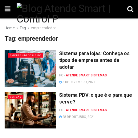
Home
Tag
empreendedor
Tag:
empreendedor
Sistema para lojas: Conheça os
EMPREENDEDORISMO
tipos de empresa antes de
adotar
POR
ATENDE SMART SISTEMAS
3 DE DEZEMBRO, 2021
Sistema PDV: o que é e para que
VENDAS
serve?
POR
ATENDE SMART SISTEMAS
28 DE OUTUBRO, 2021