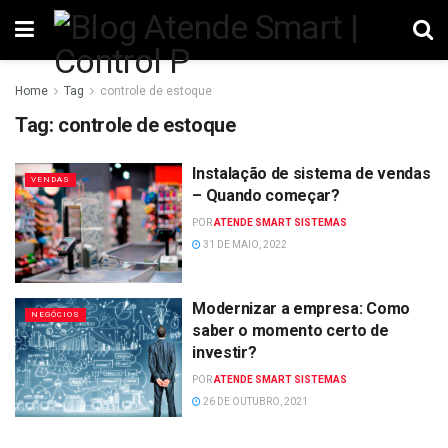
Home
Tag
controle de estoque
Tag:
controle de estoque
Instalação de sistema de vendas
VENDAS
– Quando começar?
POR
ATENDE SMART SISTEMAS
31 DE MAIO, 2022
Modernizar a empresa: Como
NEGÓCIOS
saber o momento certo de
investir?
POR
ATENDE SMART SISTEMAS
26 DE OUTUBRO, 2021