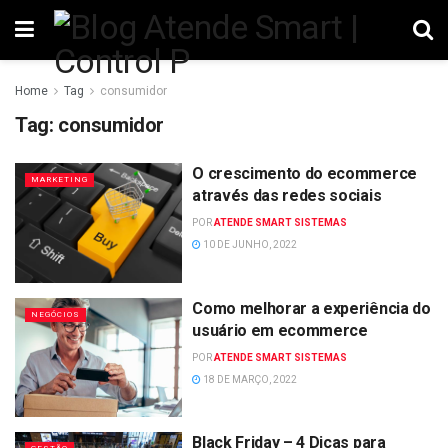
Home
Tag
consumidor
Tag:
consumidor
O crescimento do ecommerce
MARKETING
através das redes sociais
POR
ATENDE SMART SISTEMAS
10 DE JUNHO, 2022
Como melhorar a experiência do
NEGÓCIOS
usuário em ecommerce
POR
ATENDE SMART SISTEMAS
18 DE MARÇO, 2022
Black Friday – 4 Dicas para