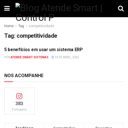
Home
Tag
competitividade
Tag:
competitividade
5 benefícios em usar um sistema ERP
GESTÃO
POR
ATENDE SMART SISTEMAS
19 DE ABRIL, 2022
NOS ACOMPANHE
383
Followers