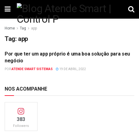
Home
Tag
app
Tag:
app
Por que ter um app próprio é uma boa solução para seu
TECNOLOGIA
negócio
POR
ATENDE SMART SISTEMAS
19 DE ABRIL, 2022
NOS ACOMPANHE
383
Followers