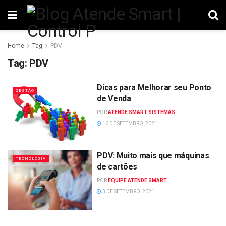
Home
Tag
PDV
Tag:
PDV
Dicas para Melhorar seu Ponto
GESTÃO
de Venda
POR
ATENDE SMART SISTEMAS
16 DE SETEMBRO, 2021
PDV: Muito mais que máquinas
TECNOLOGIA
de cartões
POR
EQUIPE ATENDE SMART
3 DE SETEMBRO, 2021