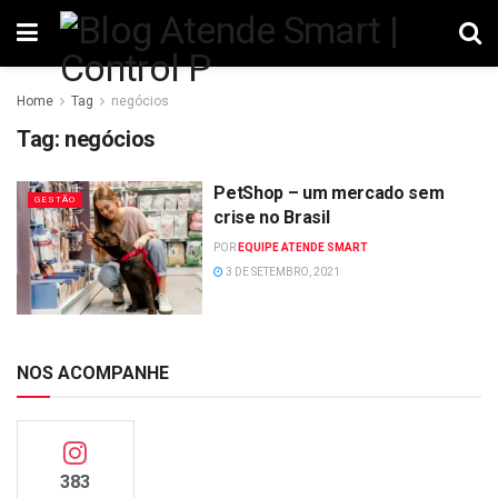
Home
Tag
negócios
Tag:
negócios
PetShop – um mercado sem
GESTÃO
crise no Brasil
POR
EQUIPE ATENDE SMART
3 DE SETEMBRO, 2021
NOS ACOMPANHE
383