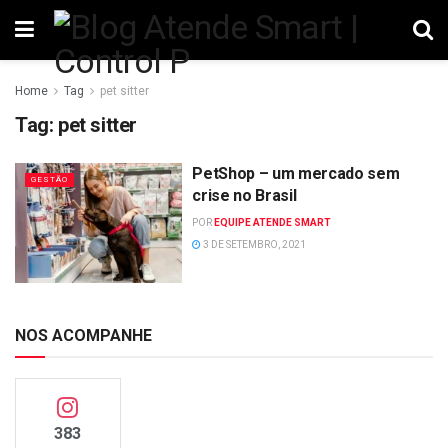
Home
Tag
pet sitter
Tag:
pet sitter
PetShop – um mercado sem
GESTÃO
crise no Brasil
POR
EQUIPE ATENDE SMART
3 DE SETEMBRO, 2021
NOS ACOMPANHE
383