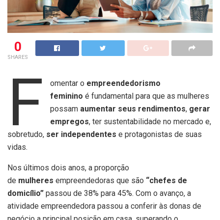
0
SHARES
F
omentar o
empreendedorismo
feminino
é fundamental para que as mulheres
possam
aumentar seus rendimentos
,
gerar
empregos
, ter sustentabilidade no mercado e,
sobretudo,
ser independentes
e protagonistas de suas
vidas.
Nos últimos dois anos, a proporção
de
mulheres
empreendedoras que são
“chefes de
domicílio”
passou de 38% para 45%. Com o avanço, a
atividade empreendedora passou a conferir às donas de
negócio a principal posição em casa, superando o